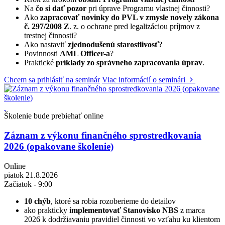
Na
čo si dať pozor
pri úprave Programu vlastnej činnosti?
Ako
zapracovať novinky do PVL v zmysle novely zákona
č. 297/2008 Z
. z. o ochrane pred legalizáciou príjmov z
trestnej činnosti?
Ako nastaviť
zjednodušenú starostlivosť
?
Povinnosti
AML Officer-a
?
Praktické
príklady zo správneho zapracovania úprav
.
Chcem sa prihlásiť na seminár
Viac informácií o seminári
Školenie bude prebiehať online
Záznam z výkonu finančného sprostredkovania
2026 (opakovane školenie)
Online
piatok 21.8.2026
Začiatok - 9:00
10 chýb
, ktoré sa robia rozoberieme do detailov
ako prakticky
implementovať Stanovisko NBS
z marca
2026 k dodržiavaniu pravidiel činnosti vo vzťahu ku klientom