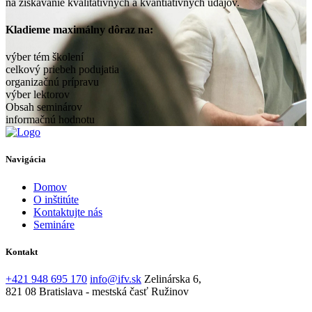
na získavanie kvalitatívnych a kvantiatívnych údajov.
Kladieme maximálny dôraz na:
výber tém školení
celkový priebeh podujatia
organizačnú prípravu
výber lektorov
Obsah seminárov
informačnú hodnotu
Navigácia
Domov
O inštitúte
Kontaktujte nás
Semináre
Kontakt
+421 948 695 170
info@ifv.sk
Zelinárska 6,
821 08 Bratislava - mestská časť Ružinov