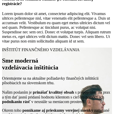
registrácie?
Lorem ipsum dolor sit amet, consectetur adipiscing elit. Vivamus
ultrices pellentesque nisl, vitae venenatis elit pellentesque a. Duis ut
accumsan velit. Vestibulum eu quam eget metus ultricies dictum vel
sed quam. Pellentesque ac tincidunt purus, ac volutpat nisi.
Suspendisse nec sem orci. Donec et volutpat turpis. Aliquam rutrum
metus ex, eget ultrices velit dictum mattis. Donec vel sem libero. Ut
vitae purus non enim sollicitudin aliquam id ut sem.
INŠTITÚT FINANČNÉHO VZDELÁVANIA
Sme moderná
vzdelávacia inštitúcia
Orientujeme sa na aktuálne požiadavky finančných inštitúcii
pôsobiacich na slovenskom trhu.
Našim poslaním je
prinášať kvalitný obsah
s prepojením na prax
a tým dať jasnú pridanú hodnotu klientom s cieľom pomôcť ich
podnikaniu rásť
v neustále sa meniacom prostredí.
Okrem toho
ponúkame aj prieskumy verejnej mienky
zamerané