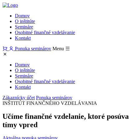
Domov
O inštitúte
Semináre
Osobitné finančné vzdelávanie
Kontakt
Ponuka seminárov
Menu
Domov
O inštitúte
Semináre
Osobitné finančné vzdelávanie
Kontakt
Zákaznícky účet
Ponuka seminárov
INŠTITÚT FINANČNÉHO VZDELÁVANIA
Učíme finančné vzdelanie, ktoré
posúva
tímy vpred
Aktuálna ponuka seminárov