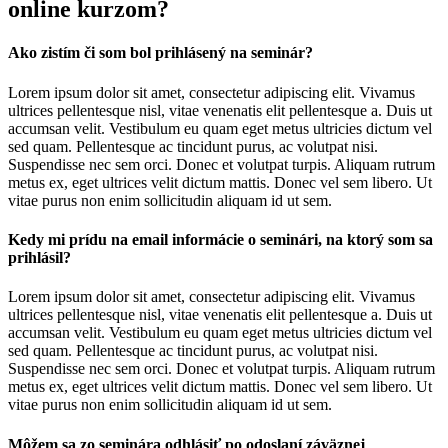
online kurzom?
Ako zistím či som bol prihlásený na seminár?
Lorem ipsum dolor sit amet, consectetur adipiscing elit. Vivamus
ultrices pellentesque nisl, vitae venenatis elit pellentesque a. Duis ut
accumsan velit. Vestibulum eu quam eget metus ultricies dictum vel
sed quam. Pellentesque ac tincidunt purus, ac volutpat nisi.
Suspendisse nec sem orci. Donec et volutpat turpis. Aliquam rutrum
metus ex, eget ultrices velit dictum mattis. Donec vel sem libero. Ut
vitae purus non enim sollicitudin aliquam id ut sem.
Kedy mi prídu na email informácie o seminári, na ktorý som sa
prihlásil?
Lorem ipsum dolor sit amet, consectetur adipiscing elit. Vivamus
ultrices pellentesque nisl, vitae venenatis elit pellentesque a. Duis ut
accumsan velit. Vestibulum eu quam eget metus ultricies dictum vel
sed quam. Pellentesque ac tincidunt purus, ac volutpat nisi.
Suspendisse nec sem orci. Donec et volutpat turpis. Aliquam rutrum
metus ex, eget ultrices velit dictum mattis. Donec vel sem libero. Ut
vitae purus non enim sollicitudin aliquam id ut sem.
Môžem sa zo seminára odhlásiť po odoslaní záväznej