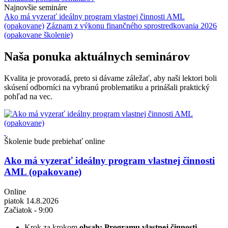
Najnovšie semináre
Ako má vyzerať ideálny program vlastnej činnosti AML
(opakovane)
Záznam z výkonu finančného sprostredkovania 2026
(opakovane školenie)
Naša ponuka aktuálnych seminárov
Kvalita je provoradá, preto si dávame záležať, aby naši lektori boli
skúsení odborníci na vybranú problematiku a prinášali praktický
pohľad na vec.
Školenie bude prebiehať online
Ako má vyzerať ideálny program vlastnej činnosti
AML (opakovane)
Online
piatok 14.8.2026
Začiatok - 9:00
Krok za krokom
obsah: Programu vlastnej činnosti